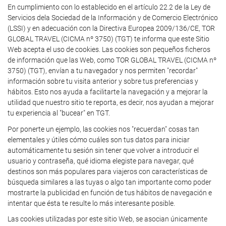
En cumplimiento con lo establecido en el artículo 22.2 de la Ley de
Servicios dela Sociedad de la Información y de Comercio Electrónico
(LSSI) y en adecuación con la Directiva Europea 2009/136/CE, TOR
GLOBAL TRAVEL (CICMA nº 3750) (TGT) te informa que este Sitio
Web acepta el uso de cookies. Las cookies son pequeños ficheros
de información que las Web, como TOR GLOBAL TRAVEL (CICMA nº
3750) (TGT), envían a tu navegador y nos permiten "recordar"
información sobre tu visita anterior y sobre tus preferencias y
hábitos. Esto nos ayuda a facilitarte la navegación y a mejorar la
utilidad que nuestro sitio te reporta, es decir, nos ayudan a mejorar
tu experiencia al "bucear" en TGT.
Por ponerte un ejemplo, las cookies nos "recuerdan" cosas tan
elementales y útiles cómo cuáles son tus datos para iniciar
automáticamente tu sesión sin tener que volver a introducir el
usuario y contraseña, qué idioma elegiste para navegar, qué
destinos son más populares para viajeros con características de
búsqueda similares a las tuyas o algo tan importante como poder
mostrarte la publicidad en función de tus hábitos de navegación e
intentar que ésta te resulte lo más interesante posible.
Las cookies utilizadas por este sitio Web, se asocian únicamente