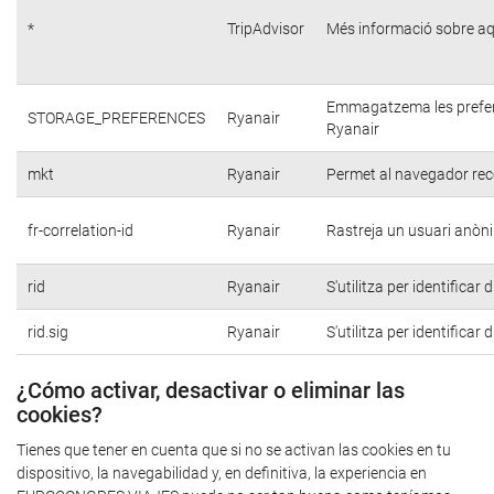
*
TripAdvisor
Més informació sobre aq
Emmagatzema les preferèn
STORAGE_PREFERENCES
Ryanair
Ryanair
mkt
Ryanair
Permet al navegador reco
fr-correlation-id
Ryanair
Rastreja un usuari anòni
rid
Ryanair
S'utilitza per identificar
rid.sig
Ryanair
S'utilitza per identificar
¿Cómo activar, desactivar o eliminar las
cookies?
Tienes que tener en cuenta que si no se activan las cookies en tu
dispositivo, la navegabilidad y, en definitiva, la experiencia en