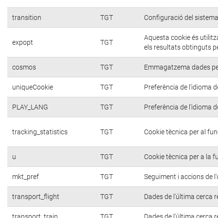
transition
TGT
Configuració del sistema
Aquesta cookie és utilit
expopt
TGT
els resultats obtinguts p
cosmos
TGT
Emmagatzema dades per a
uniqueCookie
TGT
Preferència de l'idioma de
PLAY_LANG
TGT
Preferència de l'idioma de
tracking_statistics
TGT
Cookie tècnica per al fu
u
TGT
Cookie tècnica per a la f
mkt_pref
TGT
Seguiment i accions de l'
transport_flight
TGT
Dades de l'última cerca r
transport_train
TGT
Dades de l'última cerca r