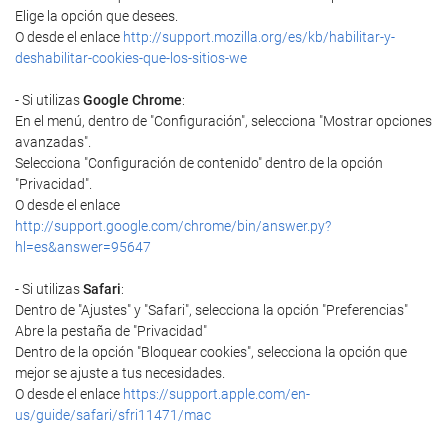
Elige la opción que desees.
O desde el enlace
http://support.mozilla.org/es/kb/habilitar-y-
deshabilitar-cookies-que-los-sitios-we
- Si utilizas
Google Chrome
:
En el menú, dentro de "Configuración", selecciona "Mostrar opciones
avanzadas".
Selecciona "Configuración de contenido" dentro de la opción
"Privacidad".
O desde el enlace
http://support.google.com/chrome/bin/answer.py?
hl=es&answer=95647
- Si utilizas
Safari
:
Dentro de "Ajustes" y "Safari", selecciona la opción "Preferencias"
Abre la pestaña de "Privacidad"
Dentro de la opción "Bloquear cookies", selecciona la opción que
mejor se ajuste a tus necesidades.
O desde el enlace
https://support.apple.com/en-
us/guide/safari/sfri11471/mac