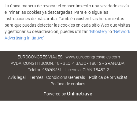
La única manera de revocar el consentimiento una vez dado es vía
eliminar las cookies ya descargadas. Para ello sigue las
instrucciones de más arriba. También existen tras herramientas
para que puedas detectar las cookies en cada sitio Web que visitas
y gestionar su desactivación, puedes utilizar
"Ghostery"
o
"Network
Advertising Initiative"
EUROCONGRES VIAJES - www.eurocongresviajes.com
AVDA. CONSTITUCION, 18 - BLQ. 4 BAJO - 18012 - GRANADA |
Telèfon
| Llicencia: CIAN 18482-2
958209361
Avís legal
Termes i Condicions Generals
Poli­tica de privacitat
Política de cookies
Onlinetravel
Powered by