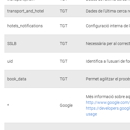
transport_and_hotel
TGT
Dades de l'última cerca r
hotels_notifications
TGT
Configuració interna de 
SSLB
TGT
Necessària per al correc
uid
TGT
Identifica a l'usuari de
book_data
TGT
Permet agilitzar el procé
Més informació sobre aq
http://www.google.com/
*
Google
https://developers.googl
usage