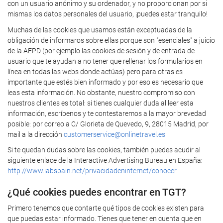
con un usuario anónimo y su ordenador, y no proporcionan por si
mismas los datos personales del usuario, ¡puedes estar tranquilo!
Muchas de las cookies que usamos están exceptuadas de la
obligación de informaros sobre ellas porque son "esenciales" a juicio
de la AEPD (por ejemplo las cookies de sesión y de entrada de
usuario que te ayudan a no tener que rellenar los formularios en
línea en todas las webs donde actúas) pero para otras es
importante que estés bien informado y por eso es necesario que
leas esta información. No obstante, nuestro compromiso con
nuestros clientes es total: si tienes cualquier duda al leer esta
información, escríbenos y te contestaremos a la mayor brevedad
posible: por correo a C/ Glorieta de Quevedo, 9, 28015 Madrid, por
mail a la dirección
customerservice@onlinetravel.es
Si te quedan dudas sobre las cookies, también puedes acudir al
siguiente enlace de la Interactive Advertising Bureau en España:
http://www.iabspain.net/privacidadeninternet/conocer
¿Qué cookies puedes encontrar en TGT?
Primero tenemos que contarte qué tipos de cookies existen para
que puedas estar informado. Tienes que tener en cuenta que en