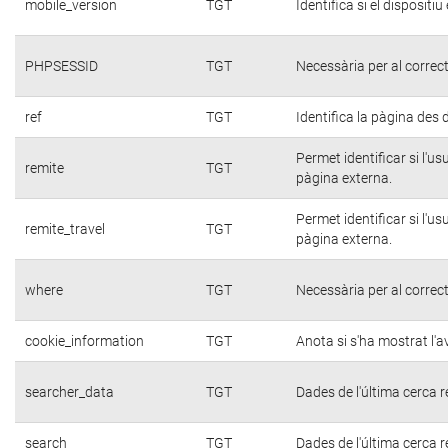
mobile_version
TGT
Identifica si el dispositiu
PHPSESSID
TGT
Necessària per al correc
ref
TGT
Identifica la pàgina des d
Permet identificar si l'u
remite
TGT
pàgina externa.
Permet identificar si l'u
remite_travel
TGT
pàgina externa.
where
TGT
Necessària per al correc
cookie_information
TGT
Anota si s'ha mostrat l'av
searcher_data
TGT
Dades de l'última cerca r
search
TGT
Dades de l'última cerca r