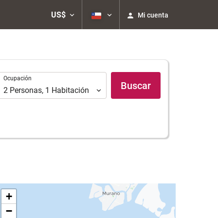
US$
Mi cuenta
Ocupación
Ocupación
Buscar
2
Personas
,
1
Habitación
+
−