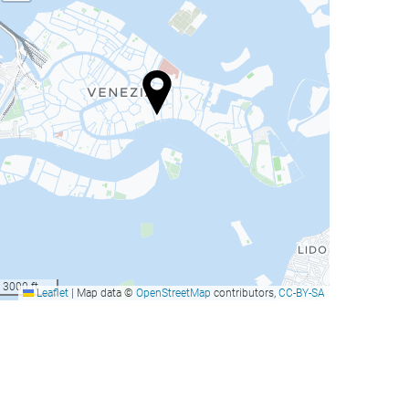
3000 ft
Leaflet
|
Map data ©
OpenStreetMap
contributors,
CC-BY-SA