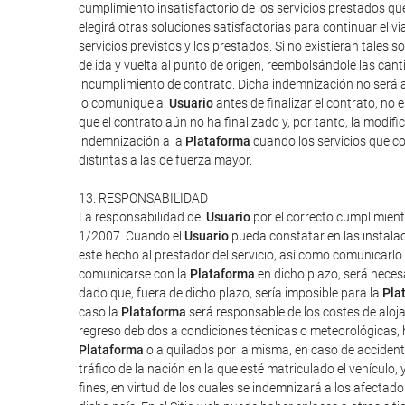
cumplimiento insatisfactorio de los servicios prestados q
elegirá otras soluciones satisfactorias para continuar el v
servicios previstos y los prestados. Si no existieran tales so
de ida y vuelta al punto de origen, reembolsándole las can
incumplimiento de contrato. Dicha indemnización no será a
lo comunique al
Usuario
antes de finalizar el contrato, no 
que el contrato aún no ha finalizado y, por tanto, la modi
indemnización a la
Plataforma
cuando los servicios que co
distintas a las de fuerza mayor.
13. RESPONSABILIDAD
La responsabilidad del
Usuario
por el correcto cumplimient
1/2007. Cuando el
Usuario
pueda constatar en las instalac
este hecho al prestador del servicio, así como comunicarlo
comunicarse con la
Plataforma
en dicho plazo, será neces
dado que, fuera de dicho plazo, sería imposible para la
Pla
caso la
Plataforma
será responsable de los costes de aloj
regreso debidos a condiciones técnicas o meteorológicas, h
Plataforma
o alquilados por la misma, en caso de accident
tráfico de la nación en la que esté matriculado el vehículo,
fines, en virtud de los cuales se indemnizará a los afectado