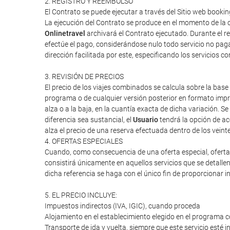
2. REGISTRO Y REEMBOLSO
El Contrato se puede ejecutar a través del Sitio web booki
La ejecución del Contrato se produce en el momento de la c
Onlinetravel
archivará el Contrato ejecutado. Durante el re
efectúe el pago, considerándose nulo todo servicio no paga
dirección facilitada por este, especificando los servicios 
3. REVISIÓN DE PRECIOS
El precio de los viajes combinados se calcula sobre la base 
programa o de cualquier versión posterior en formato impres
alza o a la baja, en la cuantía exacta de dicha variación. Se
diferencia sea sustancial, el
Usuario
tendrá la opción de ac
alza el precio de una reserva efectuada dentro de los veint
4. OFERTAS ESPECIALES
Cuando, como consecuencia de una oferta especial, oferta d
consistirá únicamente en aquellos servicios que se detalle
dicha referencia se haga con el único fin de proporcionar i
5. EL PRECIO INCLUYE:
Impuestos indirectos (IVA, IGIC), cuando proceda
Alojamiento en el establecimiento elegido en el programa c
Transporte de ida y vuelta, siempre que este servicio esté 