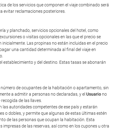
ntica de los servicios que componen el viaje combinado será
ara evitar reclamaciones posteriores.
ería y planchado, servicios opcionales del hotel, como
excursiones o visitas opcionales en las que el precio se
inicialmente. Las propinas no están incluidas en el precio
a pagar una cantidad determinada al final del viaje en
o.
el establecimiento y del destino. Estas tasas se abonarán
l número de ocupantes de la habitación o apartamento, sin
ente a admitir a personas no declaradas, y el
Usuario
no
 recogida de las llaves.
nen las autoridades competentes de ese país y estarán
les o dobles, y permite que algunas de estas últimas estén
nto de las personas que ocupan la habitación. Esta
as impresas de las reservas, así como en los cupones u otra