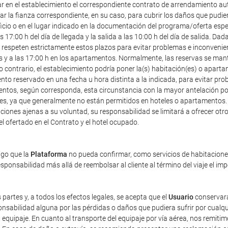
ar en el establecimiento el correspondiente contrato de arrendamiento au
r la fianza correspondiente, en su caso, para cubrir los daños que pudier
icio o en el lugar indicado en la documentación del programa/oferta especia
7:00 h del día de llegada y la salida a las 10:00 h del día de salida. Dad
speten estrictamente estos plazos para evitar problemas e inconveniente
les y a las 17:00 h en los apartamentos. Normalmente, las reservas se mant
o contrario, el establecimiento podría poner la(s) habitación(es) o apart
ento reservado en una fecha u hora distinta a la indicada, para evitar pr
entos, según corresponda, esta circunstancia con la mayor antelación posi
ales, ya que generalmente no están permitidos en hoteles o apartamentos.
iones ajenas a su voluntad, su responsabilidad se limitará a ofrecer otro 
tel ofertado en el Contrato y el hotel ocupado.
ago que la
Plataforma
no pueda confirmar, como servicios de habitaciones 
ponsabilidad más allá de reembolsar al cliente al término del viaje el im
 partes y, a todos los efectos legales, se acepta que el
Usuario
conservará
sabilidad alguna por las pérdidas o daños que pudiera sufrir por cualqu
equipaje. En cuanto al transporte del equipaje por vía aérea, nos remiti