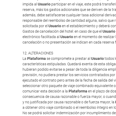
impida al
Usuario
participar en el viaje, este podrá transf
reserva, más los gastos adicionales que se deriven de la tra
además, debe satisfacerse cualquier tasa adicional derivad
responsable del reembolso de cantidad alguna, salvo que rec
solicitada por el
Usuario
en el establecimiento y deberá cont
Gastos de cancelación del hotel: en caso de que el
Usuario
electrónico facilitada al
Usuario
en el momento de realizar l
cancelación o no presentación se indican en cada reserva 
12. ALTERACIONES
La
Plataforma
se compromete a prestar al
Usuario
todos l
características estipuladas. Quedará exenta de esta obliga
hubieran podido evitarse a pesar de toda la diligencia em
previsión, no pudiera prestar los servicios contratados po
ejecutado el contrato pero antes de la fecha de salida del vi
seleccionar otro paquete de viaje combinado equivalente o 
comunicar esta decisión a la
Plataforma
en el plazo de do
consecuencia de causa razonable o fuerza mayor, o cuand
y no justificada por causa razonable o de fuerza mayor, la
a obtener otro viaje combinado o el reembolso íntegro en l
No se podrá solicitar indemnización por incumplimiento d