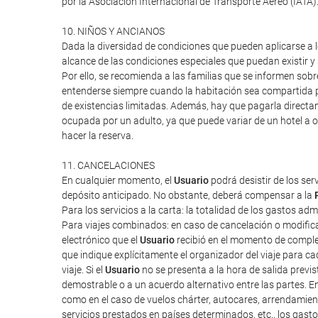
por la Asociación Internacional de Transporte Aéreo (IATA
10. NIÑOS Y ANCIANOS
Dada la diversidad de condiciones que pueden aplicarse a lo
alcance de las condiciones especiales que puedan existir 
Por ello, se recomienda a las familias que se informen sob
entenderse siempre cuando la habitación sea compartida po
de existencias limitadas. Además, hay que pagarla directa
ocupada por un adulto, ya que puede variar de un hotel a o
hacer la reserva.
11. CANCELACIONES
En cualquier momento, el
Usuario
podrá desistir de los ser
depósito anticipado. No obstante, deberá compensar a la
Para los servicios a la carta: la totalidad de los gastos ad
Para viajes combinados: en caso de cancelación o modifica
electrónico que el
Usuario
recibió en el momento de completa
que indique explícitamente el organizador del viaje para cad
viaje. Si el
Usuario
no se presenta a la hora de salida previ
demostrable o a un acuerdo alternativo entre las partes. E
como en el caso de vuelos chárter, autocares, arrendamien
servicios prestados en países determinados, etc., los gas