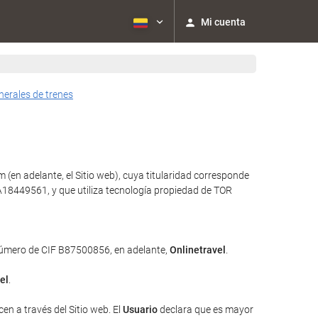
Mi cuenta
nerales de trenes
(en adelante, el Sitio web), cuya titularidad corresponde
18449561, y que utiliza tecnología propiedad de TOR
 número de CIF B87500856, en adelante,
Onlinetravel
.
el
.
en a través del Sitio web. El
Usuario
declara que es mayor