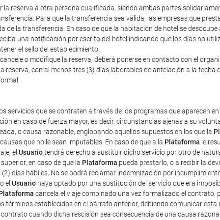
erir la reserva a otra persona cualificada, siendo ambas partes solidariam
nsferencia. Para que la transferencia sea válida, las empresas que prestan
a de la transferencia. En caso de que la habitación de hotel se desocupe
iba una notificación por escrito del hotel indicando que los días no util
ener el sello del establecimiento.
cancele o modifique la reserva, deberá ponerse en contacto con el organiza
a reserva, con al menos tres (3) días laborables de antelación a la fecha d
formal.
os servicios que se contraten a través de los programas que aparecen en 
ción en caso de fuerza mayor, es decir, circunstancias ajenas a su volun
pleada, o causa razonable, englobando aquellos supuestos en los que la
P
r causas que no le sean imputables. En caso de que a la
Plataforma
le res
aje, el
Usuario
tendrá derecho a sustituir dicho servicio por otro de natur
superior, en caso de que la
Plataforma
pueda prestarlo, o a recibir la d
s (2) días hábiles. No se podrá reclamar indemnización por incumplimient
o el
Usuario
haya optado por una sustitución del servicio que era imposibl
Plataforma
cancela el viaje combinado una vez formalizado el contrato, pe
os términos establecidos en el párrafo anterior, debiendo comunicar esta 
e contrato cuando dicha rescisión sea consecuencia de una causa razona