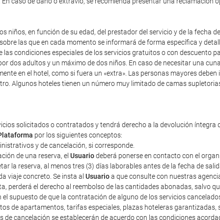
). En caso de daño o extravío, se recomienda presentar una reclamación 
s niños, en función de su edad, del prestador del servicio y de la fecha d
y sobre las que en cada momento se informará de forma específica y detal
re las condiciones especiales de los servicios gratuitos o con descuento 
r dos adultos y un máximo de dos niños. En caso de necesitar una cuna, i
mente en el hotel, como si fuera un «extra». Las personas mayores deben 
tro. Algunos hoteles tienen un número muy limitado de camas supletorias,
vicios solicitados o contratados y tendrá derecho a la devolución íntegra 
Plataforma
por los siguientes conceptos:
ministrativos y de cancelación, si corresponde.
ción de una reserva, el
Usuario
deberá ponerse en contacto con el organiza
r la reserva, al menos tres (3) días laborables antes de la fecha de sali
a viaje concreto. Se insta al
Usuario
a que consulte con nuestras agencias
sta, perderá el derecho al reembolso de las cantidades abonadas, salvo 
n el supuesto de que la contratación de alguno de los servicios cancelad
tos de apartamentos, tarifas especiales, plazas hoteleras garantizadas
tos de cancelación se establecerán de acuerdo con las condiciones acorda