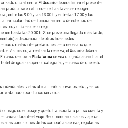
torizado oficialmente. El
Usuario
deberá firmar el presente
an producirse en el inmueble. Las llaves se recogen
l, entre las 9:00 y las 13:00 h y entre las 17:00 y las
a la particularidad del funcionamiento de este tipo de
s muy difíciles de corregir.
ienen hasta las 20:00 h. Si se prevé una llegada más tarde,
amento(s) a disposición de otros huéspedes.
oblemas o malas interpretaciones, será necesario que
ble. Asimismo, al realizar la reserva, el
Usuario
deberá
 En caso de que la
Plataforma
se vea obligada a cambiar el
hotel de igual o superior categoría, y en caso de que esto
individuales, vistas al mar, baños privados, etc., y estos
porte abonado por dichos servicios.
 consigo su equipaje y que lo transportará por su cuenta y
ier causa durante el viaje. Recomendamos a los viajeros
mos a las condiciones de las compañías aéreas, reguladas