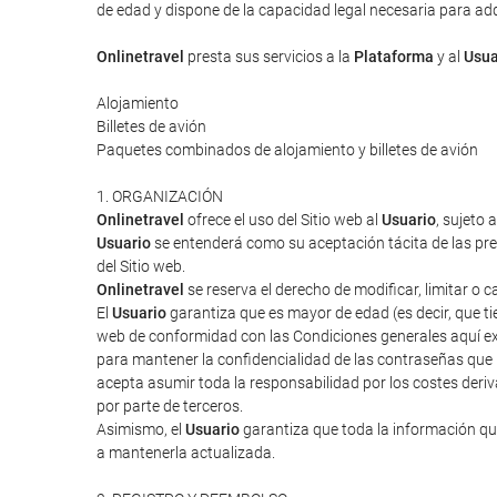
de edad y dispone de la capacidad legal necesaria para adqui
Onlinetravel
presta sus servicios a la
Plataforma
y al
Usua
Alojamiento
Billetes de avión
Paquetes combinados de alojamiento y billetes de avión
1. ORGANIZACIÓN
Onlinetravel
ofrece el uso del Sitio web al
Usuario
, sujeto 
Usuario
se entenderá como su aceptación tácita de las pres
del Sitio web.
Onlinetravel
se reserva el derecho de modificar, limitar o 
El
Usuario
garantiza que es mayor de edad (es decir, que tie
web de conformidad con las Condiciones generales aquí ex
para mantener la confidencialidad de las contraseñas que
acepta asumir toda la responsabilidad por los costes deriv
por parte de terceros.
Asimismo, el
Usuario
garantiza que toda la información que
a mantenerla actualizada.