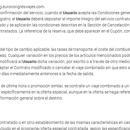
ng.eurocongresviajes.com.
onfirmación del servicio, cuando el
Usuario
acepta las Condiciones gener
gistro, el
Usuario
deberá depositar el importe íntegro del servicio contra
do y se aplicarán las condiciones descritas en la Sección de Cancelación
contratados. La referencia de la reserva, que debe aparecer en el Cupón, co
del tipo de cambio aplicable, las tasas de transporte, el coste del combus
o. Cualquier variación en los precios de los artículos mencionados podrá 
 notificará al
Usuario
dicha variación, por escrito o a través de otro med
eptar el Contrato modificado o cancelar el viaje combinado sin que esto 
e días inmediatamente anteriores a la fecha de salida.
e última hora o promoción similar, se contrate un viaje combinado a un pr
n específicamente en la oferta especial, aunque en la oferta se haga refe
nformación general sobre el destino.
ontratado o en otro establecimiento de las mismas características en cas
incluido en el programa/oferta especial contratada, según las especificac