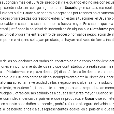
ue supongan más del 50 % del precio del viaje, cuando ello no sea consec
iaje combinado, sin recargo alguno para el
Usuario
, y en su caso reembolsa
luciones o si el
Usuario
se negara a aceptarlas por razones objetivamente 
tidades prorrateadas correspondientes. En estas situaciones, el
Usuario
p
plicable en caso de causa razonable o fuerza mayor. En caso de que sea 
estará justificada la solicitud de indemnización alguna a la
Plataforma
por
ficación del programa entra dentro del proceso normal de negociación del 
mponen el viaje no se hayan prestado, se hayan realizado de forma insat
o de las obligaciones derivadas del contrato de viaje combinado viene det
iones el incumplimiento de los servicios contratados o la realización ins
 a la
Plataforma
en el plazo de dos (2) días hábiles, a fin de que esta p
ario que el
Usuario
acredite dicho incumplimiento ante la Dirección Gener
taforma
acreditar la veracidad de las alegaciones o alcanzar una solución
amiento, manutención, transporte u otros gastos que se produzcan como 
uelgas u otras causas atribuibles a causas de fuerza mayor. Cuando se re
e, con independencia del país en el que se produzca, el
Usuario
se someter
 y en cuanto a los daños corporales, podrá referirse al seguro del vehículo 
s, a los beneficiarios o a sus representantes legales, en el país en el que