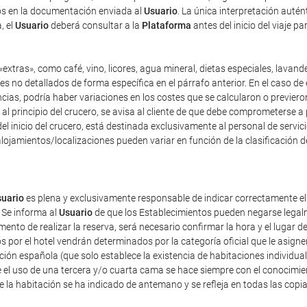
dos en la documentación enviada al
Usuario
. La única interpretación auté
, el
Usuario
deberá consultar a la
Plataforma
antes del inicio del viaje p
extras», como café, vino, licores, agua mineral, dietas especiales, lavand
es no detallados de forma específica en el párrafo anterior. En el caso de 
as, podría haber variaciones en los costes que se calcularon o previeron 
y, al principio del crucero, se avisa al cliente de que debe comprometerse 
el inicio del crucero, está destinada exclusivamente al personal de servici
lojamientos/localizaciones pueden variar en función de la clasificación d
uario
es plena y exclusivamente responsable de indicar correctamente e
 Se informa al
Usuario
de que los Establecimientos pueden negarse legalm
nto de realizar la reserva, será necesario confirmar la hora y el lugar de
dos por el hotel vendrán determinados por la categoría oficial que le asig
ación española (que solo establece la existencia de habitaciones individua
 el uso de una tercera y/o cuarta cama se hace siempre con el conocimie
de la habitación se ha indicado de antemano y se refleja en todas las copi