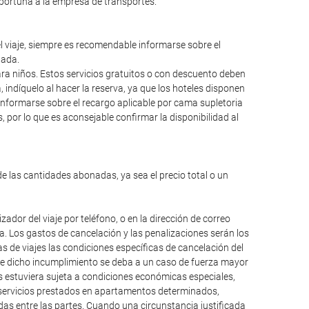
oportuna a la empresa de transportes.
el viaje, siempre es recomendable informarse sobre el
lada.
para niños. Estos servicios gratuitos o con descuento deben
ndíquelo al hacer la reserva, ya que los hoteles disponen
informarse sobre el recargo aplicable por cama supletoria
 por lo que es aconsejable confirmar la disponibilidad al
de las cantidades abonadas, ya sea el precio total o un
dor del viaje por teléfono, o en la dirección de correo
da. Los gastos de cancelación y las penalizaciones serán los
 de viajes las condiciones específicas de cancelación del
que dicho incumplimiento se deba a un caso de fuerza mayor
os estuviera sujeta a condiciones económicas especiales,
, servicios prestados en apartamentos determinados,
das entre las partes. Cuando una circunstancia justificada