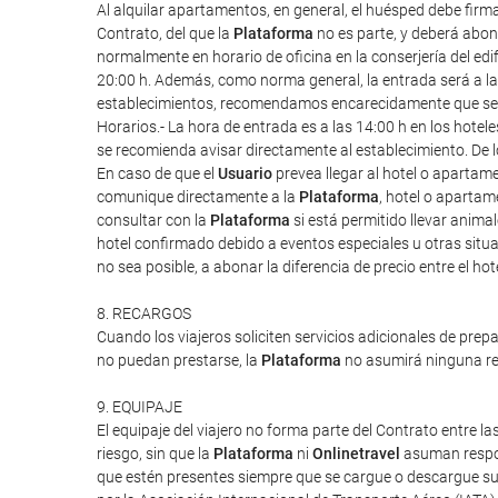
Al alquilar apartamentos, en general, el huésped debe firm
Contrato, del que la
Plataforma
no es parte, y deberá abona
normalmente en horario de oficina en la conserjería del edif
20:00 h. Además, como norma general, la entrada será a las 1
establecimientos, recomendamos encarecidamente que se re
Horarios.- La hora de entrada es a las 14:00 h en los hote
se recomienda avisar directamente al establecimiento. De l
En caso de que el
Usuario
prevea llegar al hotel o apartam
comunique directamente a la
Plataforma
, hotel o apartam
consultar con la
Plataforma
si está permitido llevar anim
hotel confirmado debido a eventos especiales u otras situac
no sea posible, a abonar la diferencia de precio entre el ho
8. RECARGOS
Cuando los viajeros soliciten servicios adicionales de prep
no puedan prestarse, la
Plataforma
no asumirá ninguna res
9. EQUIPAJE
El equipaje del viajero no forma parte del Contrato entre las
riesgo, sin que la
Plataforma
ni
Onlinetravel
asuman respon
que estén presentes siempre que se cargue o descargue su 