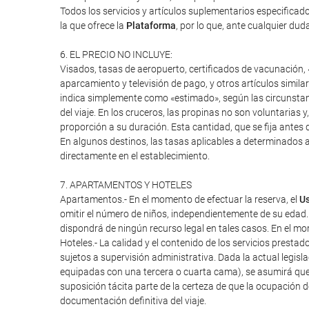
Todos los servicios y artículos suplementarios especifica
la que ofrece la
Plataforma
, por lo que, ante cualquier duda
6. EL PRECIO NO INCLUYE:
Visados, tasas de aeropuerto, certificados de vacunación, «
aparcamiento y televisión de pago, y otros artículos similar
indica simplemente como «estimado», según las circunstanci
del viaje. En los cruceros, las propinas no son voluntarias 
proporción a su duración. Esta cantidad, que se fija antes d
En algunos destinos, las tasas aplicables a determinados a
directamente en el establecimiento.
7. APARTAMENTOS Y HOTELES
Apartamentos.- En el momento de efectuar la reserva, el
Us
omitir el número de niños, independientemente de su edad.
dispondrá de ningún recurso legal en tales casos. En el mome
Hoteles.- La calidad y el contenido de los servicios presta
sujetos a supervisión administrativa. Dada la actual legisl
equipadas con una tercera o cuarta cama), se asumirá que
suposición tácita parte de la certeza de que la ocupación 
documentación definitiva del viaje.