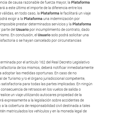
uencia de causa razonable de fuerza mayor, la
Plataforma
rá a este último el importe de la diferencia entre los
válidas, en todo caso, la
Plataforma
le facilitará un viaje
odrá exigir a la
Plataforma
una indemnización por
imposible prestar determinados servicios y la
Plataforma
 parte del
Usuario
por incumplimiento de contrato, dado
mismo. En conclusión, el
Usuario
solo podrá solicitar una
isfactoria o se hayan cancelado por circunstancias
erminada por el artículo 162 del Real Decreto Legislativo
atisfactoria de los mismos, deberá notificar inmediatamente
ueda adoptar las medidas oportunas. En caso de no
al de Turismo y/o el órgano jurisdiccional competente,
 satisfactoria para todas las partes implicadas. En ningún
consecuencia de retrasos en los vuelos de salida o
alice un viaje utilizando autocares propiedad de la
á expresamente a la legislación sobre accidentes de
y a la cobertura de responsabilidad civil destinada a tales
 estén matriculados los vehículos y en la moneda legal de