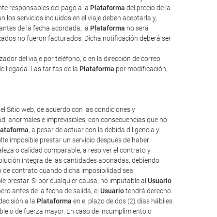
ente responsables del pago a la
Plataforma
del precio de la
 los servicios incluidos en el viaje deben aceptarla y,
 antes de la fecha acordada, la
Plataforma
no será
izados no fueron facturados. Dicha notificación deberá ser
dor del viaje por teléfono, o en la dirección de correo
e llegada. Las tarifas de la
Plataforma
por modificación,
el Sitio web, de acuerdo con las condiciones y
tad, anormales e imprevisibles, con consecuencias que no
lataforma
, a pesar de actuar con la debida diligencia y
ulte imposible prestar un servicio después de haber
aleza o calidad comparable, a resolver el contrato y
evolución íntegra de las cantidades abonadas, debiendo
o de contrato cuando dicha imposibilidad sea
e prestar. Si por cualquier causa, no imputable al
Usuario
ro antes de la fecha de salida, el
Usuario
tendrá derecho
decisión a la
Plataforma
en el plazo de dos (2) días hábiles.
ble o de fuerza mayor. En caso de incumplimiento o