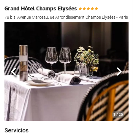
Grand Hôtel Champs Elysées
78 bis, Avenue Marceau, 8e Arrondissement Champs Élysées - París
Anterior
Sigui
1
/ 25
Servicios