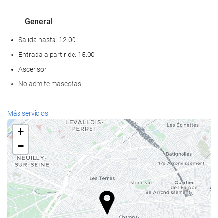
General
Salida hasta: 12:00
Entrada a partir de: 15:00
Ascensor
No admite mascotas
Servicios de recepción
Más servicios
Recepción 24 horas
+
Guardaequipaje
−
Comida y bebida
Restaurante a la carta
Bar