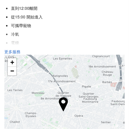
直到12:00離開
從15:00 開始進入
可攜帶寵物
冷氣
電梯
殘疾人專用入口
更多服務
不吸煙房
+
吸煙區
−
食品與飲品
飯店
兒童餐
特殊飲食菜單（隨需提供）
客房服務