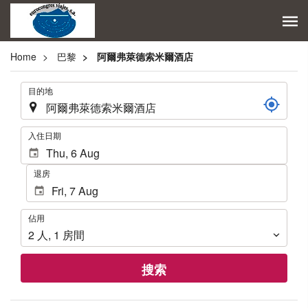
Home
巴黎
阿爾弗萊德索米爾酒店
.
目的地
.
入住日期
退房
佔
佔用
用
2
人
,
1
房間
搜索