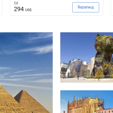
Od
Rezerwuj
294
US$