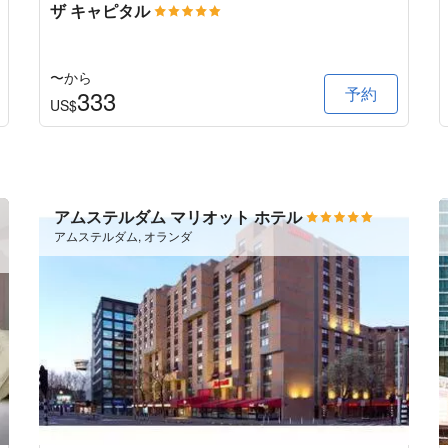
ザ キャピタル
〜から
予約
333
US$
アムステルダム マリオット ホテル
アムステルダム, オランダ