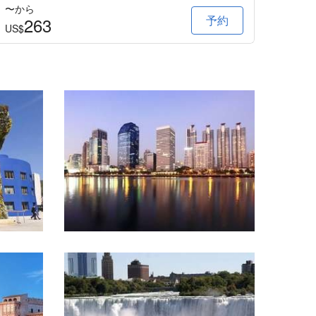
〜から
〜か
予約
263
2
US$
US$