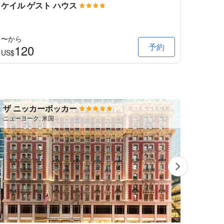
ケイル ゲスト ハウス
Keava
〜から
〜から
予約
120
1
US$
US$
ザ ニッカーボッカー
フォ
ニューヨーク, 米国
ラスベガ