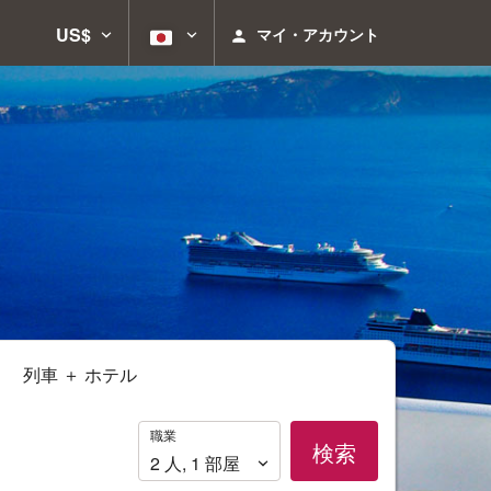
US$
マイ・アカウント
列車 ＋ ホテル
職
職業
検索
業
2
人
,
1
部屋