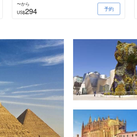
〜から
予約
294
US$