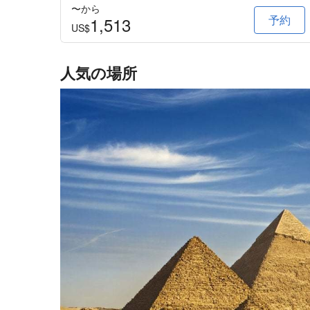
〜から
予約
1,513
US$
人気の場所