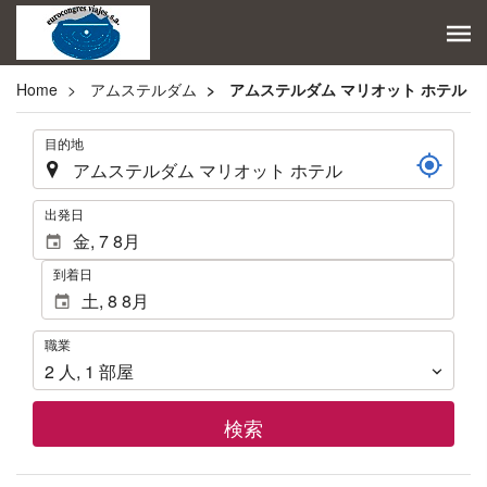
Home
アムステルダム
アムステルダム マリオット ホテル
.
目的地
.
出発日
到着日
職
職業
業
2
人
,
1
部屋
検索