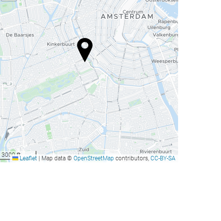
3000 ft
Leaflet
|
Map data ©
OpenStreetMap
contributors,
CC-BY-SA