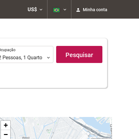
US$
Minha conta
upação
Ocupação
Pesquisar
2
Pessoas
,
1
Quarto
+
−