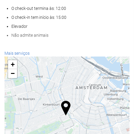
O check-out termina às: 12:00
O check-in tem início às: 15:00
Elevador
Não admite animais
Serviços de receção
Mais serviços
Recepção disponível 24 horas
+
Sala para bagagem
−
Alimentação e bebidas
Restaurante à la carte
Bar
Instalações de negócios
Centro de Negócios