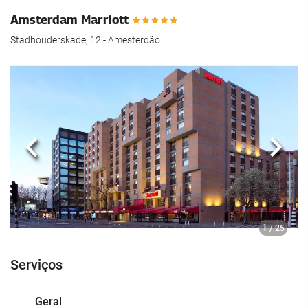
Amsterdam Marriott
Stadhouderskade, 12 - Amesterdão
Anterior
Segui
1
/ 25
Serviços
Geral