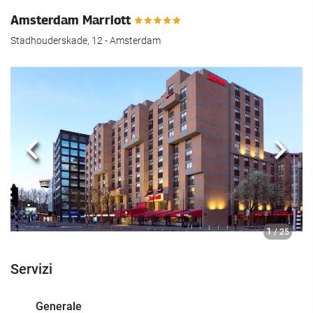
Amsterdam Marriott
Stadhouderskade, 12 - Amsterdam
Anteriore
Segu
1
/ 25
Servizi
Generale