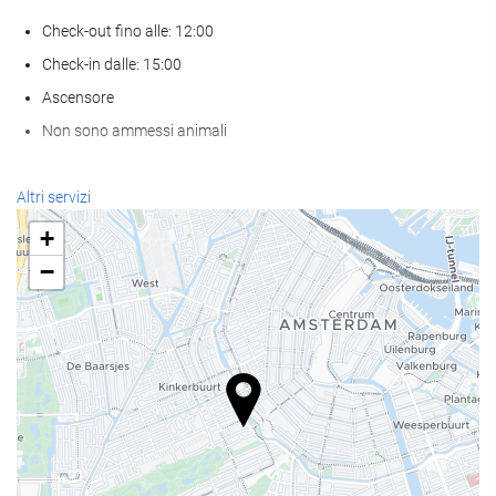
Check-out fino alle: 12:00
Check-in dalle: 15:00
Ascensore
Non sono ammessi animali
Servizio di accoglienza
Altri servizi
reception 24 ore su 24
+
deposito bagagli
−
Pasto e bevanda
Ristorante à la carte
Bar
Strutture business
Centro business