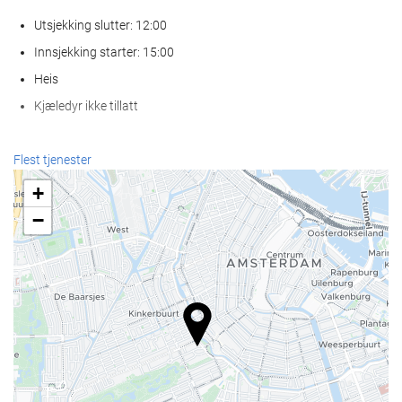
Utsjekking slutter: 12:00
Innsjekking starter: 15:00
Heis
Kjæledyr ikke tillatt
Resepsjonstjenester
Flest tjenester
Døgnåpen resepsjon
+
Bagasjeoppbevaring
−
Mat og Drikke
À la carte-restaurant
Bar
Forretningsfasiliteter
Business Centre