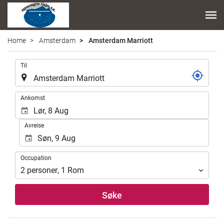
Home
Amsterdam
Amsterdam Marriott
.
Til
.
Ankomst
Avreise
Occupation
Occupation
2
personer
,
1
Rom
Søke